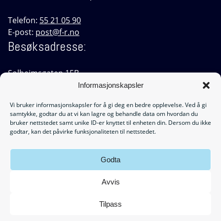
Telefon:
55 21 05 90
E-post:
post@f-r.no
Besøksadresse:
Solheimsgaten 15B,
5058 Bergen
Informasjonskapsler
Ledige stillinger:
Vi bruker informasjonskapsler for å gi deg en bedre opplevelse. Ved å gi
samtykke, godtar du at vi kan lagre og behandle data om hvordan du
bruker nettstedet samt unike ID-er knyttet til enheten din. Dersom du ikke
Utforsk muligheten til å bli en del av teamet vårt! Her
godtar, kan det påvirke funksjonaliteten til nettstedet.
finner du alle våre
ledige stillinger.
Godta
Medlem av Revisorforening
Personvernerklæring
Avvis
Tilpass